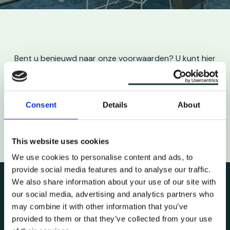
Bent u benieuwd naar onze voorwaarden? U kunt hier
onze algemene voorwaarden bekijken en downloaden.
Bekijk hier
Consent
Details
About
This website uses cookies
We use cookies to personalise content and ads, to
provide social media features and to analyse our traffic.
We also share information about your use of our site with
our social media, advertising and analytics partners who
may combine it with other information that you’ve
WIJ HELPEN U GRAAG
provided to them or that they’ve collected from your use
Wij helpen u graag bij