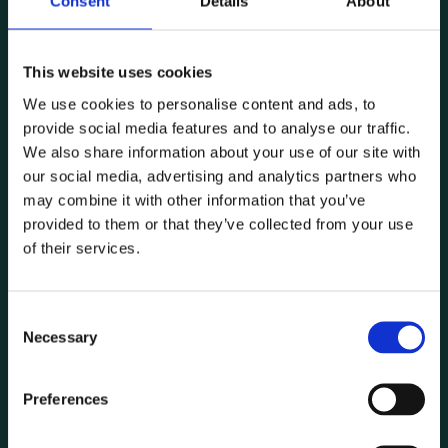
Consent
Details
About
This website uses cookies
We use cookies to personalise content and ads, to
provide social media features and to analyse our traffic.
We also share information about your use of our site with
our social media, advertising and analytics partners who
may combine it with other information that you’ve
provided to them or that they’ve collected from your use
of their services.
Consent
Gesloten wanden
Necessary
Selection
Gesloten wanden kunnen op diverse wijzen worden
Preferences
opgebouwd en afgewerkt. Elke afwerking heeft zijn eigen
unieke voordelen en voorziet in diverse behoeften. Klik